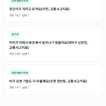
한방재활의학과
정강이가 저리고 당겨요(이천, 교통사고치료)
조회
162
· 답변
1
침구과
허리가 아파서 욕조에서 일어나기 힘들어요(대덕구 신탄진,
교통사고치료)
조회
148
· 답변
1
한방재활의학과
비가 오면 기분도 더 우울해요(수영 광안동, 교통사고치료)
조회
141
· 답변
1