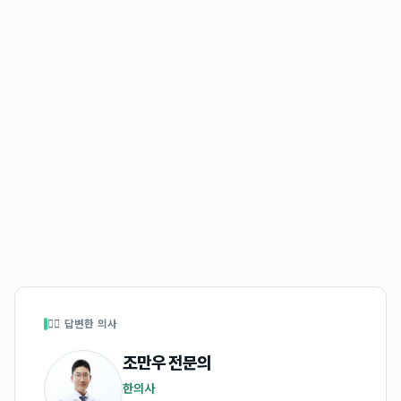
👩‍⚕️ 답변한 의사
조만우
전문의
한의사