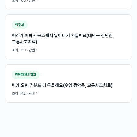
조회
163
· 답변
1
침구과
허리가 아파서 욕조에서 일어나기 힘들어요(대덕구 신탄진,
교통사고치료)
조회
150
· 답변
1
한방재활의학과
비가 오면 기분도 더 우울해요(수영 광안동, 교통사고치료)
조회
142
· 답변
1