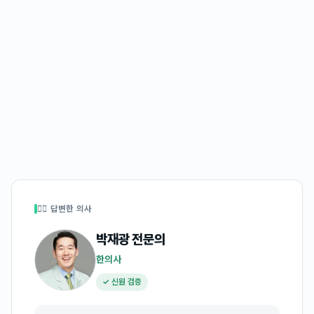
👩‍⚕️ 답변한 의사
박재광
전문의
한의사
✓ 신원 검증