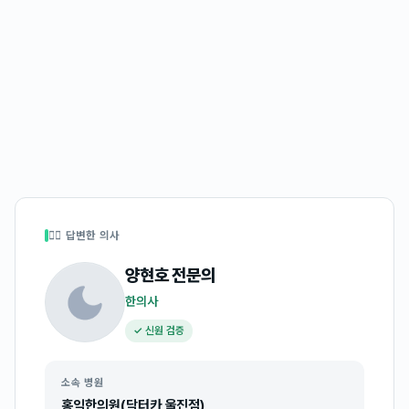
👩‍⚕️ 답변한 의사
양현호
전문의
한의사
✓ 신원 검증
소속 병원
홍익한의원(닥터카 울진점)