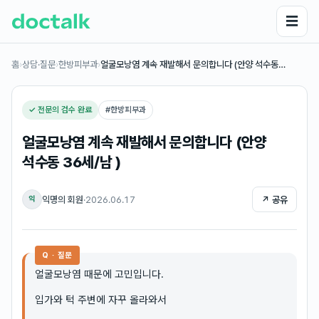
☰
홈
›
상담·질문
›
한방피부과
›
얼굴모낭염 계속 재발해서 문의합니다 (안양 석수동…
✓ 전문의 검수 완료
#
한방피부과
얼굴모낭염 계속 재발해서 문의합니다 (안양
석수동 36세/남 )
익명의 회원
·
2026.06.17
↗ 공유
익
Q · 질문
얼굴모낭염 때문에 고민입니다.
입가와 턱 주변에 자꾸 올라와서