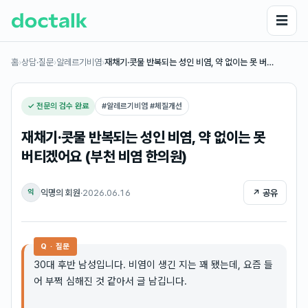
☰
홈
›
상담·질문
›
알레르기비염
›
재채기·콧물 반복되는 성인 비염, 약 없이는 못 버…
✓ 전문의 검수 완료
#
알레르기비염 #체질개선
재채기·콧물 반복되는 성인 비염, 약 없이는 못
버티겠어요 (부천 비염 한의원)
익명의 회원
·
2026.06.16
↗ 공유
익
Q · 질문
30대 후반 남성입니다. 비염이 생긴 지는 꽤 됐는데, 요즘 들
어 부쩍 심해진 것 같아서 글 남깁니다.