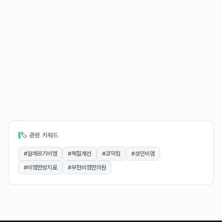
🏷 관련 키워드
#
알레르기비염
#
체질개선
#
코막힘
#
성인비염
#
비염한방치료
#
부천비염한의원