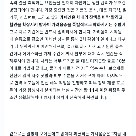
속의 열을 축적하는 요인들을 철저히 차단하는 생활 관리가 무조건
병행되어야 합니다. 가장 중요한 점은 기름진 음식, 매운 자극식, 밀
가루, 인스턴트, 그리고
술과 카페인은 체내의 진액을 바짝 말리고
혈관을 확장시켜 밤사이 가려움증을 폭발적으로 악화시키는 주범
이
므로 치료 기간에는 반드시 멀리하셔야 합니다. 가려움이 시작될
때 손톱으로 긁으면 미세한 상처를 통해 2차 감염이 일어나고 피부
가 더 두꺼워지며 예민해지므로, 절대로 긁지 마시고 시원한 물수
건이나 아이스팩을 가제 수건에 싸서 환부에 대어 즉시 열감을 식
혀주셔야 합니다. 샤워는 너무 뜨거운 물 대신 미지근한 물로 10분
이내로 가볍게 끝내고, 물기가 마르기 전 자극 없는 순한 보습제를
전신에 얇게 자주 덧발라 피부 수분을 지켜주셔야 하며, 마지막으
로 면역 세포들이 전신 해독 작업을 진행하고 피부 장벽 재생 호르
몬이 가장 왕성하게 분비되는 핵심 시간인
밤 11시 이전 취침
을 무
조건 생활화하셔야 밤사이 장벽이 신속하게 복원됩니다.
겉으로는 멀쩡해 보이는데도 밤마다 괴롭히는 가려움증은 "지금 내