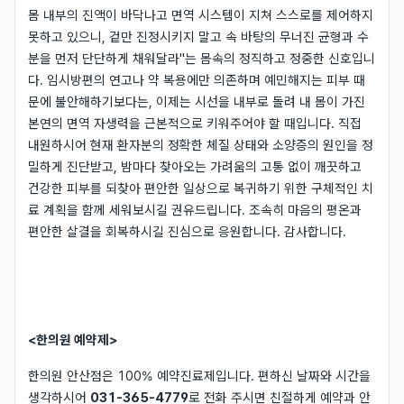
몸 내부의 진액이 바닥나고 면역 시스템이 지쳐 스스로를 제어하지
못하고 있으니, 겉만 진정시키지 말고 속 바탕의 무너진 균형과 수
분을 먼저 단단하게 채워달라"는 몸속의 정직하고 정중한 신호입니
다. 임시방편의 연고나 약 복용에만 의존하며 예민해지는 피부 때
문에 불안해하기보다는, 이제는 시선을 내부로 돌려 내 몸이 가진
본연의 면역 자생력을 근본적으로 키워주어야 할 때입니다. 직접
내원하시어 현재 환자분의 정확한 체질 상태와 소양증의 원인을 정
밀하게 진단받고, 밤마다 찾아오는 가려움의 고통 없이 깨끗하고
건강한 피부를 되찾아 편안한 일상으로 복귀하기 위한 구체적인 치
료 계획을 함께 세워보시길 권유드립니다. 조속히 마음의 평온과
편안한 살결을 회복하시길 진심으로 응원합니다. 감사합니다.
<한의원 예약제>
한의원 안산점은 100% 예약진료제입니다. 편하신 날짜와 시간을
생각하시어
031-365-4779
로 전화 주시면 친절하게 예약과 안