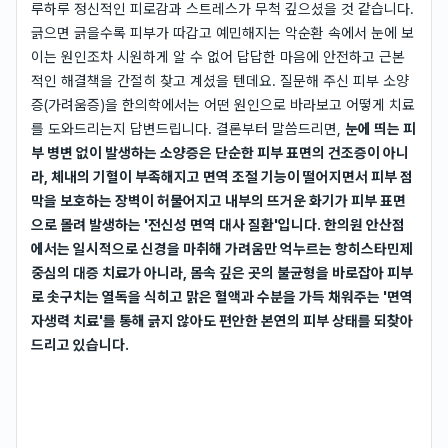
루하루 정신적인 피로감과 스트레스가 무척 깊으셨을 것 같습니다.
긁으면 긁을수록 피부가 따갑고 예민해지는 악순환 속에서 눈에 보
이는 원인조차 시원하게 알 수 없어 답답한 마음에 안전하고 근본
적인 해결책을 간절히 찾고 계셨을 텐데요. 질문해 주신 피부 소양
증(가려움증)을 한의학에서는 어떤 원인으로 바라보고 어떻게 치료
를 도와드리는지 답변드립니다. 결론부터 말씀드리면,
눈에 띄는 피
부 병변 없이 발생하는 소양증은 단순한 피부 표면의 건조증이 아니
라, 체내의 기혈이 부족해지고 면역 조절 기능이 떨어지면서 피부 점
막을 보호하는 장벽이 허물어지고 내부의 뜨거운 화기가 피부 표면
으로 몰려 발생하는 '전신성 면역 대사 질환'입니다. 한의원 안산점
에서는 일시적으로 신경을 마취해 가려움만 억누르는 항히스타민제
중심의 대증 치료가 아니라, 몸속 깊은 곳의 불균형을 바로잡아 피부
로 솟구치는 열독을 식히고 맑은 혈액과 수분을 가득 채워주는 '면역
자생력 치료'를 통해 긁지 않아도 편안한 본연의 피부 상태를 되찾아
드리고 있습니다.