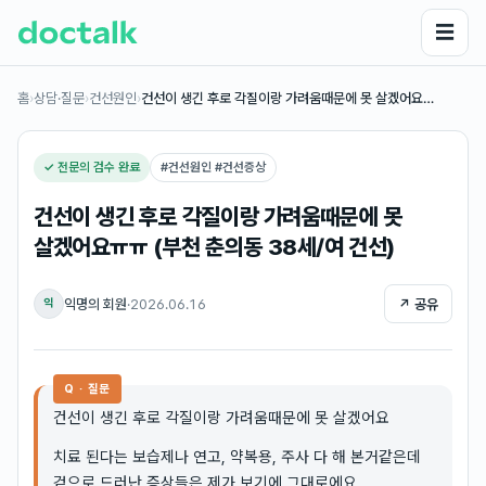
☰
홈
›
상담·질문
›
건선원인
›
건선이 생긴 후로 각질이랑 가려움때문에 못 살겠어요…
✓ 전문의 검수 완료
#
건선원인 #건선증상
건선이 생긴 후로 각질이랑 가려움때문에 못
살겠어요ㅠㅠ (부천 춘의동 38세/여 건선)
익명의 회원
·
2026.06.16
↗ 공유
익
Q · 질문
건선이 생긴 후로 각질이랑 가려움때문에 못 살겠어요
치료 된다는 보습제나 연고, 약복용, 주사 다 해 본거같은데
겉으로 드러난 증상들은 제가 보기에 그대로에요..