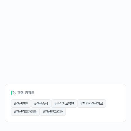
🏷 관련 키워드
#
건선원인
#
건선증상
#
건선치료병원
#
한의원건선치료
#
건선각질가려움
#
건선연고효과