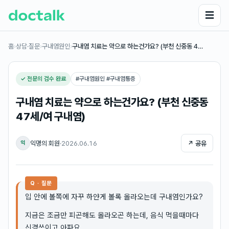
☰
홈
›
상담·질문
›
구내염원인
›
구내염 치료는 약으로 하는건가요? (부천 신중동 4…
✓ 전문의 검수 완료
#
구내염원인 #구내염통증
구내염 치료는 약으로 하는건가요? (부천 신중동
47세/여 구내염)
익명의 회원
·
2026.06.16
↗ 공유
익
Q · 질문
입 안에 볼쪽에 자꾸 하얀게 볼록 올라오는데 구내염인가요?
지금은 조금만 피곤해도 올라오곤 하는데, 음식 먹을때마다
신경쓰이고 아파요.