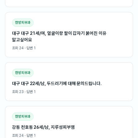
한방피부과
대구 대구 21세/여, 얼굴이랑 팔이 갑자기 붉어진 이유
알고싶어요
조회
24
· 답변
1
한방피부과
대구 대구 22세/남, 두드러기에 대해 문의드립니다.
조회
23
· 답변
1
한방피부과
강동 천호동 26세/남, 지루성피부염
조회
24
· 답변
1