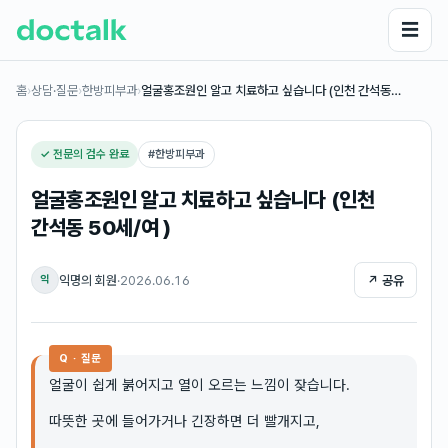
☰
홈
›
상담·질문
›
한방피부과
›
얼굴홍조원인 알고 치료하고 싶습니다 (인천 간석동…
✓ 전문의 검수 완료
#
한방피부과
얼굴홍조원인 알고 치료하고 싶습니다 (인천
간석동 50세/여 )
익명의 회원
·
2026.06.16
↗ 공유
익
Q · 질문
얼굴이 쉽게 붉어지고 열이 오르는 느낌이 잦습니다.
따뜻한 곳에 들어가거나 긴장하면 더 빨개지고,