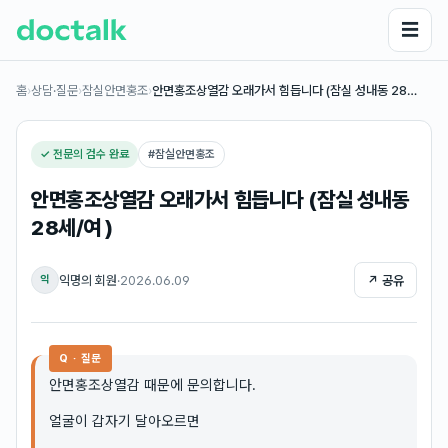
☰
홈
›
상담·질문
›
잠실안면홍조
›
안면홍조상열감 오래가서 힘듭니다 (잠실 성내동 28…
✓ 전문의 검수 완료
#
잠실안면홍조
안면홍조상열감 오래가서 힘듭니다 (잠실 성내동
28세/여 )
익명의 회원
·
2026.06.09
↗ 공유
익
Q · 질문
안면홍조상열감 때문에 문의합니다.
얼굴이 갑자기 달아오르면