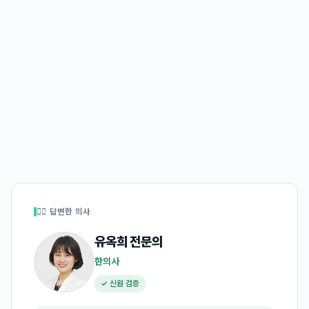
👩‍⚕️ 답변한 의사
유옥희
전문의
한의사
✓ 신원 검증