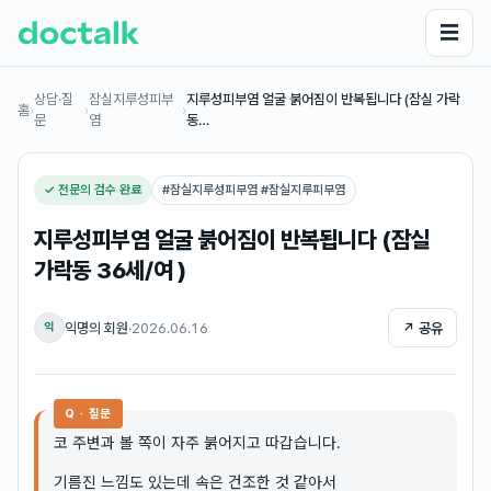
☰
상담·질
잠실지루성피부
지루성피부염 얼굴 붉어짐이 반복됩니다 (잠실 가락
홈
›
›
›
문
염
동…
✓ 전문의 검수 완료
#
잠실지루성피부염 #잠실지루피부염
지루성피부염 얼굴 붉어짐이 반복됩니다 (잠실
가락동 36세/여 )
익명의 회원
·
2026.06.16
↗ 공유
익
Q · 질문
코 주변과 볼 쪽이 자주 붉어지고 따갑습니다.
기름진 느낌도 있는데 속은 건조한 것 같아서