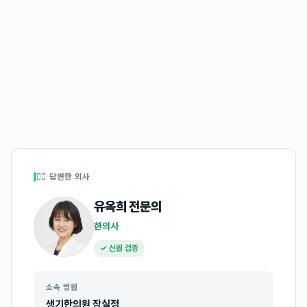
👩‍⚕️ 답변한 의사
유옥희
전문의
한의사
✓ 신원 검증
소속 병원
생기한의원 잠실점