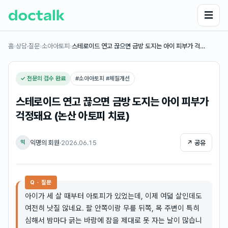
☰
홈
›
상담·질문
›
소아아토피
›
스테로이드 연고 끊으면 금방 도지는 아이 피부가 걱…
✓ 전문의 검수 완료
#
소아아토피 #체질개선
스테로이드 연고 끊으면 금방 도지는 아이 피부가
걱정돼요 (논산 아토피 치료)
익명의 회원
·
2026.06.15
↗ 공유
익
Q · 질문
아이가 세 살 때부터 아토피가 있었는데, 이제 여덟 살인데도
여전히 낫질 않네요. 팔 안쪽이랑 무릎 뒤쪽, 목 주변이 특히
심해서 밤마다 긁는 바람에 잠을 제대로 못 자는 날이 많습니