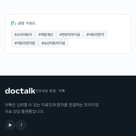
🏷 관련 키워드
#
소아아토피
#
체질개선
#
한방피부치료
#
아토피한약
#
아토피한의원
#
논산아토피치료
건강상담 포럼 · 닥톡
닥톡은 신뢰할 수 있는 의료진과 환자를 연결하는 프리미엄
의료 상담 플랫폼입니다.
▶
f