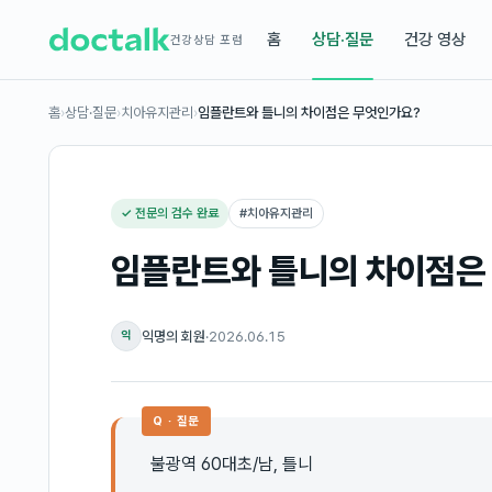
홈
상담·질문
건강 영상
건강상담 포럼
홈
›
상담·질문
›
치아유지관리
›
임플란트와 틀니의 차이점은 무엇인가요?
✓ 전문의 검수 완료
#
치아유지관리
임플란트와 틀니의 차이점은
익명의 회원
·
2026.06.15
익
Q · 질문
불광역 60대초/남, 틀니