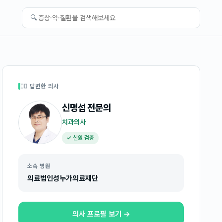
🔍
👩‍⚕️ 답변한 의사
신명섭
전문의
치과의사
✓ 신원 검증
소속 병원
의료법인성누가의료재단
의사 프로필 보기 →