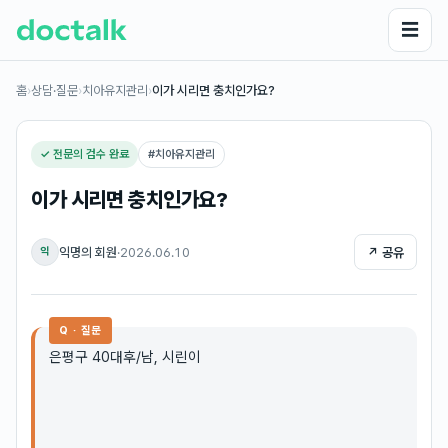
☰
홈
›
상담·질문
›
치아유지관리
›
이가 시리면 충치인가요?
✓ 전문의 검수 완료
#
치아유지관리
이가 시리면 충치인가요?
익명의 회원
·
2026.06.10
↗ 공유
익
Q · 질문
은평구 40대후/남, 시린이