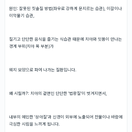
원인: 잘못된 칫솔질 방법(좌우로 강하게 문지르는 습관), 이갈이나
이악물기 습관,
질기고 단단한 음식을 즐기는 식습관 때문에 치아와 잇몸이 만나는
경계 부위(치아 목 부분)가
웨지 모양으로 파여 나가는 질환입니다.
왜 시릴까?: 치아의 겉면인 단단한 '법랑질'이 벗겨지면서,
내부의 예민한 '상아질'과 신경이 외부에 노출되어 찬물이나 바람에
극심한 시림을 느끼게 됩니다.