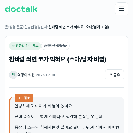
☰
홈
›
상담·질문
›
한방신경정신과
›
찬바람 쐬면 코가 막혀요 (소아/남자 비염)
✓ 전문의 검수 완료
#
한방신경정신과
찬바람 쐬면 코가 막혀요 (소아/남자 비염)
익명의 회원
·
2026.06.08
↗ 공유
익
Q · 질문
안녕하세요 아이가 비염이 있어요
근데 증상이 그렇게 심하다고 생각해 본적은 없는데..
증상이 조금씩 심해지는것 같아요 날이 더워져 집에서 에어컨