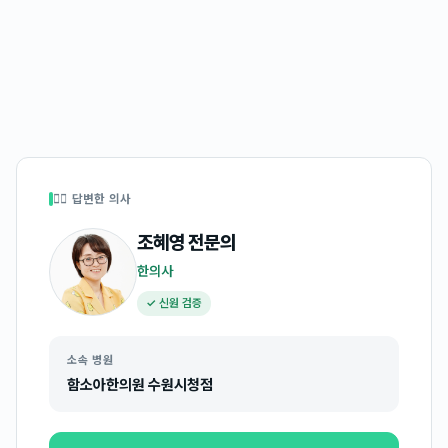
👩‍⚕️ 답변한 의사
조혜영
전문의
한의사
✓ 신원 검증
소속 병원
함소아한의원 수원시청점