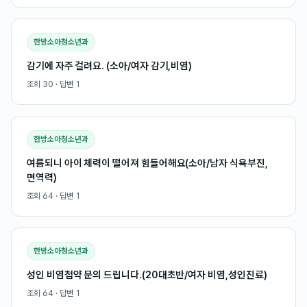
한방소아청소년과
감기에 자주 걸려요. (소아/여자 감기,비염)
조회
30
· 답변
1
한방소아청소년과
여름되니 아이 체력이 떨어져 힘들어해요(소아/남자 식욕부진,
면역력)
조회
64
· 답변
1
한방소아청소년과
성인 비염첩약 문의 드립니다.(20대초반/여자 비염,성인진료)
조회
64
· 답변
1