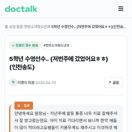
☰
홈
›
상담·질문
›
한방소아청소년과
›
5학년 수영선수.. (저번주에 갔었어요ㅎㅎ)(인천송…
✓ 전문의 검수 완료
#
한방소아청소년과
5학년 수영선수.. (저번주에 갔었어요ㅎㅎ)
(인천송도)
익명의 회원
·
2026.06.10
↗ 공유
익
Q · 질문
안녕하세요 원장님~ 지난주에 발등 통증 너무 치료 잘해주셔
서 잘 받고왔는덴요. 아이 치료 기다리면서 보니까 한약 애들
이 많이 먹더라고요쌤들이 키몸무게도 재주시고 이것저것 해