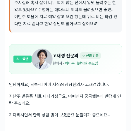
주시길래 혹시 살이 너무 찌지 않는 선에서 입맛 올려주는 한
약도 있나요? 수영하는 애다보니 체력도 올려줬으면 좋겠...
이번주 토욜에 치료 예약 잡고 오긴 했는데 뒤로 비는 타임 있
다면 치료 끝나고 한약 상담도 받아보고 싶어요💕
고재경
전문의
✓ 신원 검증
A
· 답변
한의사
·
아이누리한의원 송도점
안녕하세요, 닥톡-네이버 지식iN 상담한의사 고재경입니다.
지난주 발통증 치료 다녀가셨군요, 어떠신지 궁금했는데 반갑게 연
락 주셨네요.
기다리시면서 한약 상담 많이 보셨군요 눈썰미가 좋으세요~