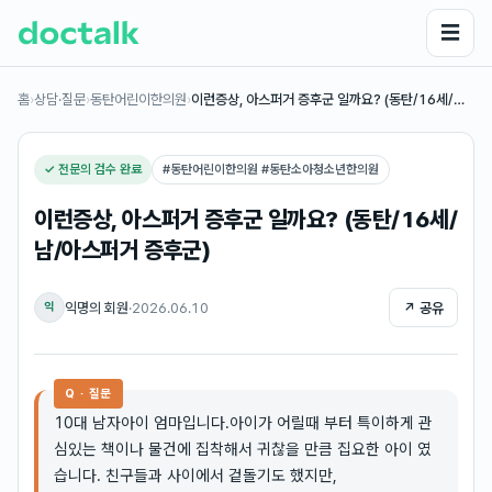
☰
홈
›
상담·질문
›
동탄어린이한의원
›
이런증상, 아스퍼거 증후군 일까요? (동탄/16세/…
✓ 전문의 검수 완료
#
동탄어린이한의원 #동탄소아청소년한의원
이런증상, 아스퍼거 증후군 일까요? (동탄/16세/
남/아스퍼거 증후군)
익명의 회원
·
2026.06.10
↗ 공유
익
Q · 질문
10대 남자아이 엄마입니다.아이가 어릴때 부터 특이하게 관
심있는 책이나 물건에 집착해서 귀찮을 만큼 집요한 아이 였
습니다. 친구들과 사이에서 겉돌기도 했지만,