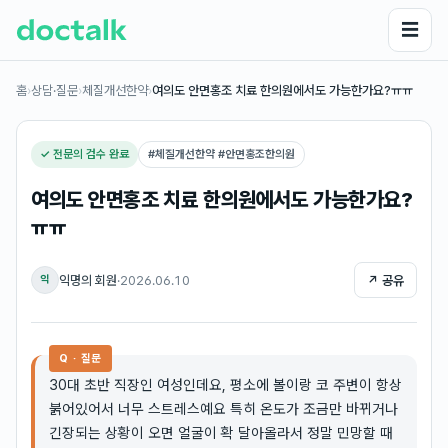
☰
홈
›
상담·질문
›
체질개선한약
›
여의도 안면홍조 치료 한의원에서도 가능한가요?ㅠㅠ
✓ 전문의 검수 완료
#
체질개선한약 #안면홍조한의원
여의도 안면홍조 치료 한의원에서도 가능한가요?
ㅠㅠ
익명의 회원
·
2026.06.10
↗ 공유
익
Q · 질문
30대 초반 직장인 여성인데요, 평소에 볼이랑 코 주변이 항상
붉어있어서 너무 스트레스예요 특히 온도가 조금만 바뀌거나
긴장되는 상황이 오면 얼굴이 확 달아올라서 정말 민망할 때