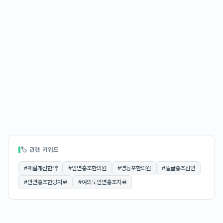
🏷 관련 키워드
#
체질개선한약
#
안면홍조한의원
#
영등포한의원
#
얼굴홍조원인
#
안면홍조한방치료
#
여의도안면홍조치료