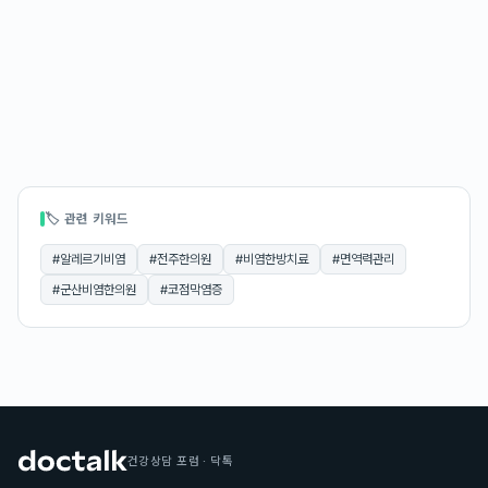
🏷 관련 키워드
#
알레르기비염
#
전주한의원
#
비염한방치료
#
면역력관리
#
군산비염한의원
#
코점막염증
건강상담 포럼 · 닥톡