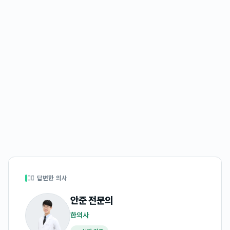
👩‍⚕️ 답변한 의사
안준
전문의
한의사