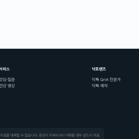
서비스
닥프렌즈
상담·질문
닥톡 QnA 전문가
건강 영상
닥톡 예약
·치료를 대체할 수 없습니다. 증상이 지속되거나 악화될 경우 반드시 의료