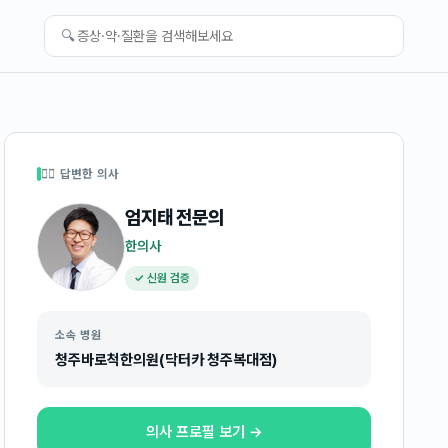
🔍
👩‍⚕️ 답변한 의사
엄지태
전문의
한의사
✓ 신원 검증
소속 병원
청주바로척한의원(닥터카 청주복대점)
의사 프로필 보기 →