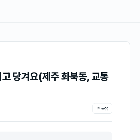
리고 당겨요(제주 화북동, 교통
↗ 공유