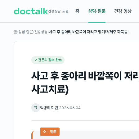
홈
상담·질문
건강 영상
건강상담 포럼
홈
›
상담·질문
›
건강상담
›
사고 후 종아리 바깥쪽이 저리고 당겨요(제주 화북동…
✓ 전문의 검수 완료
사고 후 종아리 바깥쪽이 저
사고치료)
익명의 회원
·
2026.06.04
익
Q · 질문