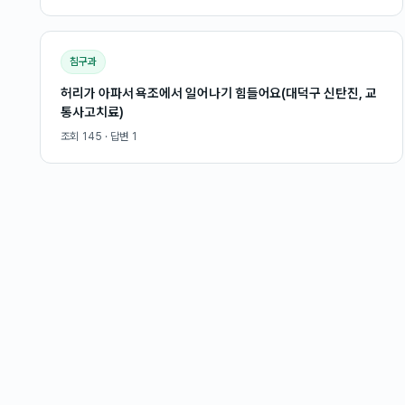
침구과
허리가 아파서 욕조에서 일어나기 힘들어요(대덕구 신탄진, 교
통사고치료)
조회
145
· 답변
1