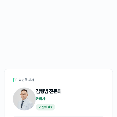
👩‍⚕️ 답변한 의사
김행범
전문의
한의사
✓ 신원 검증