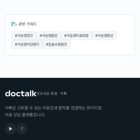
🏷 관련 키워드
#
구순염연고
#
구순염원인
#
구순염치료방법
#
구순염증상
#
구순염식단관리
#
입술수포원인
건강상담 포럼 · 닥톡
닥톡은 신뢰할 수 있는 의료진과 환자를 연결하는 프리미엄
의료 상담 플랫폼입니다.
▶
f