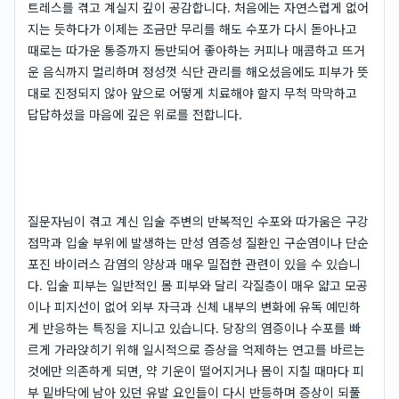
트레스를 겪고 계실지 깊이 공감합니다. 처음에는 자연스럽게 없어
지는 듯하다가 이제는 조금만 무리를 해도 수포가 다시 돋아나고
때로는 따가운 통증까지 동반되어 좋아하는 커피나 매콤하고 뜨거
운 음식까지 멀리하며 정성껏 식단 관리를 해오셨음에도 피부가 뜻
대로 진정되지 않아 앞으로 어떻게 치료해야 할지 무척 막막하고
답답하셨을 마음에 깊은 위로를 전합니다.
질문자님이 겪고 계신 입술 주변의 반복적인 수포와 따가움은 구강
점막과 입술 부위에 발생하는 만성 염증성 질환인 구순염이나 단순
포진 바이러스 감염의 양상과 매우 밀접한 관련이 있을 수 있습니
다. 입술 피부는 일반적인 몸 피부와 달리 각질층이 매우 얇고 모공
이나 피지선이 없어 외부 자극과 신체 내부의 변화에 유독 예민하
게 반응하는 특징을 지니고 있습니다. 당장의 염증이나 수포를 빠
르게 가라앉히기 위해 일시적으로 증상을 억제하는 연고를 바르는
것에만 의존하게 되면, 약 기운이 떨어지거나 몸이 지칠 때마다 피
부 밑바닥에 남아 있던 유발 요인들이 다시 반등하며 증상이 되풀