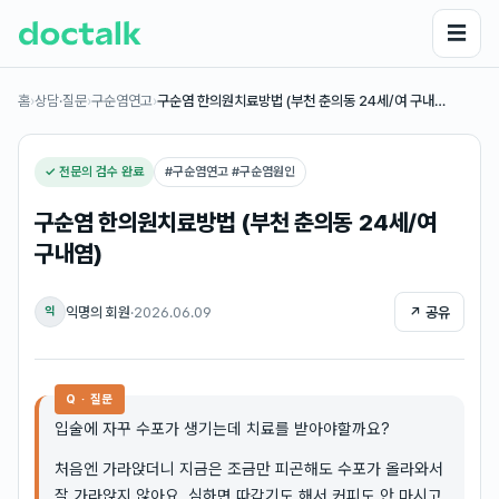
☰
홈
›
상담·질문
›
구순염연고
›
구순염 한의원치료방법 (부천 춘의동 24세/여 구내…
✓ 전문의 검수 완료
#
구순염연고 #구순염원인
구순염 한의원치료방법 (부천 춘의동 24세/여
구내염)
익명의 회원
·
2026.06.09
↗ 공유
익
Q · 질문
입술에 자꾸 수포가 생기는데 치료를 받아야할까요?
처음엔 가라앉더니 지금은 조금만 피곤해도 수포가 올라와서
잘 가라앉지 않아요. 심하면 따갑기도 해서 커피도 안 마시고,