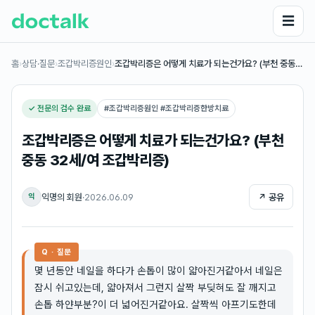
☰
홈
›
상담·질문
›
조갑박리증원인
›
조갑박리증은 어떻게 치료가 되는건가요? (부천 중동…
✓ 전문의 검수 완료
#
조갑박리증원인 #조갑박리증한방치료
조갑박리증은 어떻게 치료가 되는건가요? (부천
중동 32세/여 조갑박리증)
익명의 회원
·
2026.06.09
↗ 공유
익
Q · 질문
몇 년동안 네일을 하다가 손톱이 많이 얇아진거같아서 네일은
잠시 쉬고있는데, 얇아져서 그런지 살짝 부딪혀도 잘 깨지고
손톱 하얀부분?이 더 넓어진거같아요. 살짝씩 아프기도한데