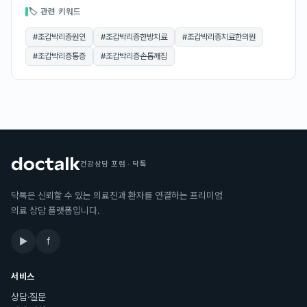
🏷 관련 키워드
#
조갑박리증원인
#
조갑박리증한방치료
#
조갑박리증치료한의원
#
조갑박리증통증
#
조갑박리증손톱깨짐
건강상담 포럼 · 닥톡
닥톡은 신뢰할 수 있는 의료진과 환자를 연결하는 프리미엄
의료 상담 플랫폼입니다.
▶
f
서비스
상담·질문