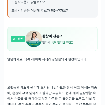
조갑박리증이 맞을까요?
조갑박리증은 어떻게 치료가 되는건가요?
한창이
전문의
A
· 답변
한의사
·
생기한의원 부천점
안녕하세요, 닥톡-네이버 지식iN 상담한의사 한창이입니다.
오랫동안 예쁘게 관리해 오시던 네일아트를 잠시 쉬고 계시는 와중
에, 손톱이 부쩍 얇아지고 살짝만 부딪혀도 쉽게 깨져 일상생활 속
에서 손끝을 쓸 때마다 찌릿한 아픔과 큰 불편함을 느끼고 계실 듯
합니다. 특히 손톱의 분홍빛 돌던 부위가 줄어들고 하얀 부분이 점