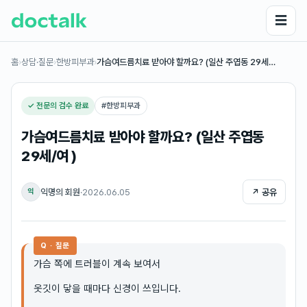
☰
홈
›
상담·질문
›
한방피부과
›
가슴여드름치료 받아야 할까요? (일산 주엽동 29세…
✓ 전문의 검수 완료
#
한방피부과
가슴여드름치료 받아야 할까요? (일산 주엽동
29세/여 )
익명의 회원
·
2026.06.05
↗ 공유
익
Q · 질문
가슴 쪽에 트러블이 계속 보여서
옷깃이 닿을 때마다 신경이 쓰입니다.