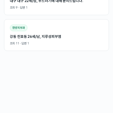
대구 대구 22세/남, 두드러기에 대해 문의드립니다.
조회
9
· 답변
1
한방피부과
강동 천호동 26세/남, 지루성피부염
조회
11
· 답변
1