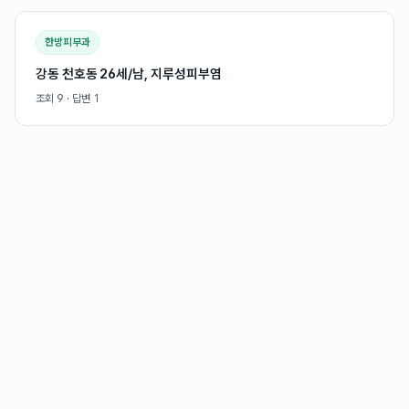
한방피부과
강동 천호동 26세/남, 지루성피부염
조회
9
· 답변
1