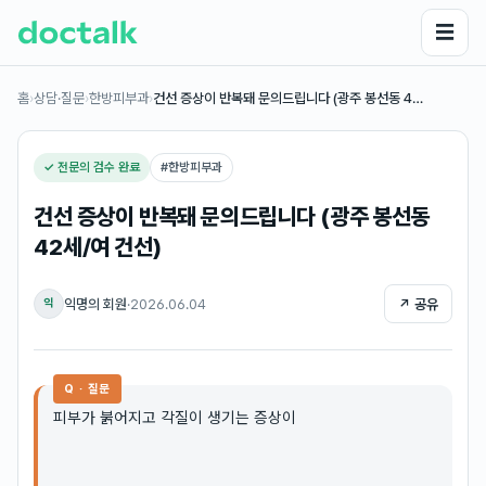
☰
홈
›
상담·질문
›
한방피부과
›
건선 증상이 반복돼 문의드립니다 (광주 봉선동 4…
✓ 전문의 검수 완료
#
한방피부과
건선 증상이 반복돼 문의드립니다 (광주 봉선동
42세/여 건선)
익명의 회원
·
2026.06.04
↗ 공유
익
Q · 질문
피부가 붉어지고 각질이 생기는 증상이