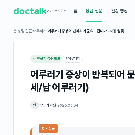
홈
상담·질문
건강 영상
건강상담 포럼
홈
›
상담·질문
›
어루러기
›
어루러기 증상이 반복되어 문의드립니다. (시흥 월곶…
✓ 전문의 검수 완료
#
어루러기
어루러기 증상이 반복되어 문
세/남 어루러기)
익명의 회원
·
2026.06.04
익
Q · 질문