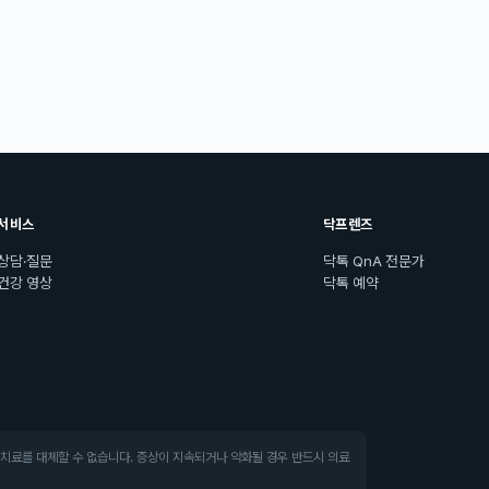
서비스
닥프렌즈
상담·질문
닥톡 QnA 전문가
건강 영상
닥톡 예약
·치료를 대체할 수 없습니다. 증상이 지속되거나 악화될 경우 반드시 의료