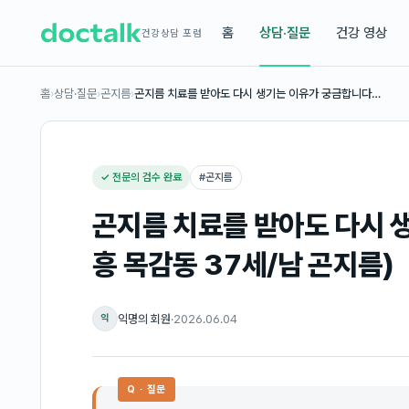
홈
상담·질문
건강 영상
건강상담 포럼
홈
›
상담·질문
›
곤지름
›
곤지름 치료를 받아도 다시 생기는 이유가 궁금합니다…
✓ 전문의 검수 완료
#
곤지름
곤지름 치료를 받아도 다시 
흥 목감동 37세/남 곤지름)
익명의 회원
·
2026.06.04
익
Q · 질문