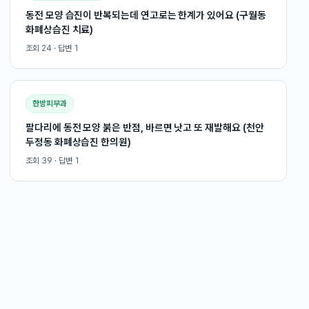
동전 모양 습진이 반복되는데 연고로는 한계가 있어요 (구월동
화폐상습진 치료)
조회
24
· 답변
1
한방피부과
팔다리에 동전 모양 붉은 반점, 바르면 낫고 또 재발해요 (천안
두정동 화폐상습진 한의원)
조회
39
· 답변
1