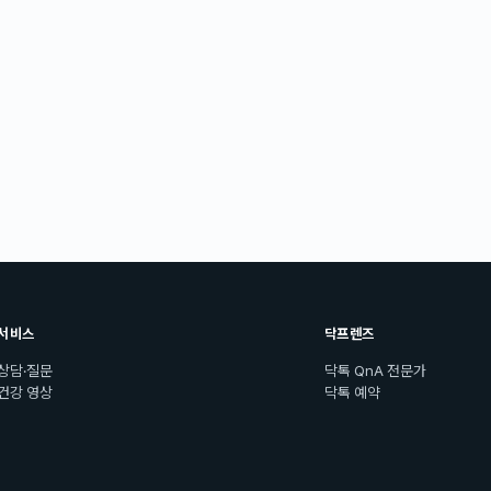
서비스
닥프렌즈
상담·질문
닥톡 QnA 전문가
건강 영상
닥톡 예약