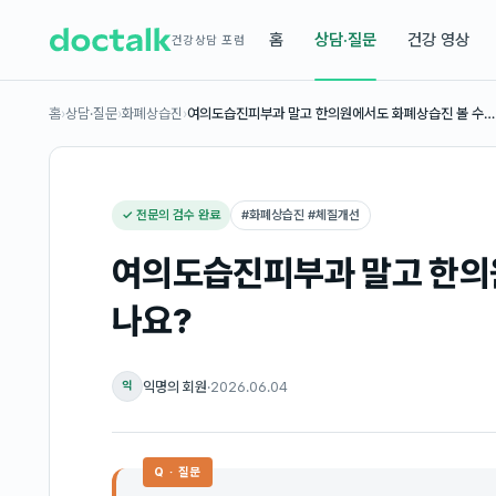
홈
상담·질문
건강 영상
건강상담 포럼
홈
›
상담·질문
›
화폐상습진
›
여의도습진피부과 말고 한의원에서도 화폐상습진 볼 수…
✓ 전문의 검수 완료
#
화폐상습진 #체질개선
여의도습진피부과 말고 한의
나요?
익명의 회원
·
2026.06.04
익
Q · 질문