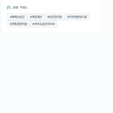
🏷 관련 키워드
#
화폐상습진
#
체질개선
#
습진한의원
#
피부염한방치료
#
영등포한의원
#
여의도습진피부과