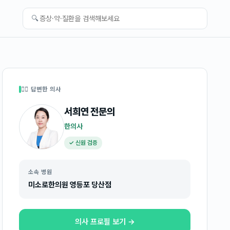
🔍
👩‍⚕️ 답변한 의사
서희연
전문의
한의사
✓ 신원 검증
소속 병원
미소로한의원 영등포 당산점
의사 프로필 보기 →