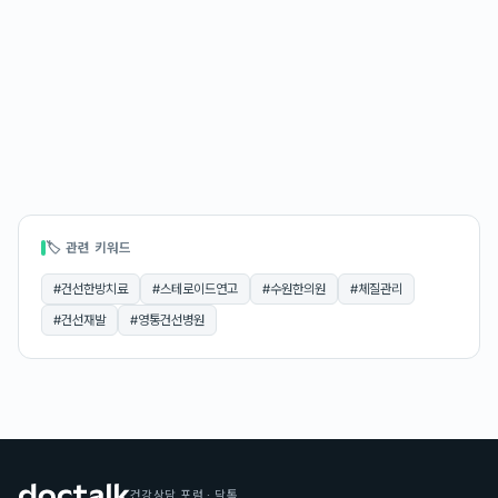
🏷 관련 키워드
#
건선한방치료
#
스테로이드연고
#
수원한의원
#
체질관리
#
건선재발
#
영통건선병원
건강상담 포럼 · 닥톡