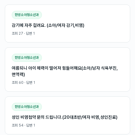
한방소아청소년과
감기에 자주 걸려요. (소아/여자 감기,비염)
조회
27
· 답변
1
한방소아청소년과
여름되니 아이 체력이 떨어져 힘들어해요(소아/남자 식욕부진,
면역력)
조회
60
· 답변
1
한방소아청소년과
성인 비염첩약 문의 드립니다.(20대초반/여자 비염,성인진료)
조회
54
· 답변
1