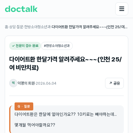
☰
홈
›
상담·질문
›
한방소아청소년과
›
다이어트환 한달가격 알려주세요~~~(인천 25/여…
✓ 전문의 검수 완료
#
한방소아청소년과
다이어트환 한달가격 알려주세요~~~(인천 25/
여 비만치료)
익명의 회원
·
2026.06.04
↗ 공유
익
Q · 질문
다이어트환은 한달에 얼마인가요?? 10키로는 빼야하는데..
몇개월 먹어야할까요??