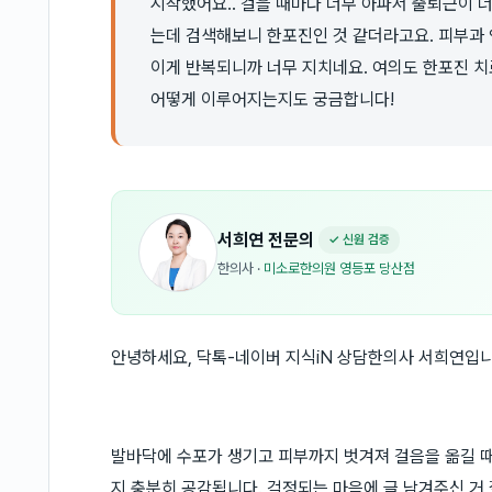
시작했어요.. 걸을 때마다 너무 아파서 출퇴근이 
는데 검색해보니 한포진인 것 같더라고요. 피부과 연
이게 반복되니까 너무 지치네요. 여의도 한포진 
어떻게 이루어지는지도 궁금합니다!
서희연
전문의
✓ 신원 검증
한의사
·
미소로한의원 영등포 당산점
안녕하세요, 닥톡-네이버 지식iN 상담한의사 서희연입니
발바닥에 수포가 생기고 피부까지 벗겨져 걸음을 옮길 
지 충분히 공감됩니다. 걱정되는 마음에 글 남겨주신 거 