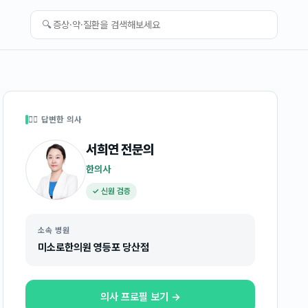
🔍
👩‍⚕️ 답변한 의사
서희연
전문의
한의사
✓ 신원 검증
소속 병원
미소로한의원 영등포 당산점
의사 프로필 보기 →