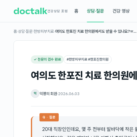
홈
상담·질문
건강 영상
건강상담 포럼
홈
›
상담·질문
›
한방피부치료
›
여의도 한포진 치료 한의원에서도 받을 수 있나요?ㅠ…
✓ 전문의 검수 완료
#
한방피부치료 #한포진한의원
여의도 한포진 치료 한의원에
익명의 회원
·
2026.06.03
익
Q · 질문
20대 직장인인데요, 몇 주 전부터 발바닥에 작은