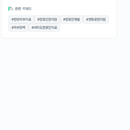
🏷 관련 키워드
#
한방피부치료
#
한포진한의원
#
한포진재발
#
영등포한의원
#
피부장벽
#
여의도한포진치료