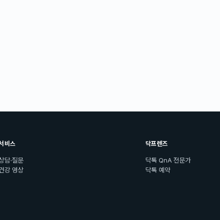
서비스
닥프렌즈
상담·질문
닥톡 QnA 전문가
건강 영상
닥톡 예약