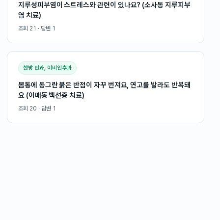
지루성피부염이 스트레스와 관련이 있나요? (소사동 지루피부
염 치료)
조회
21
· 답변
1
한방 안과, 이비인후과
몸통에 동그란 붉은 반점이 자꾸 번져요, 연고를 발라도 반복돼
요 (이매동 백선증 치료)
조회
20
· 답변
1