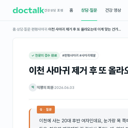
홈
상담·질문
건강 영상
건강상담 포럼
홈
›
상담·질문
›
편평사마귀
›
이천 사마귀 제거 후 또 올라오는데 이게 맞는 건가…
✓ 전문의 검수 완료
#
편평사마귀 #사마귀재발
이천 사마귀 제거 후 또 올
익명의 회원
·
2026.06.03
익
Q · 질문
이천에 사는 20대 후반 여자인데요, 눈가랑 목 