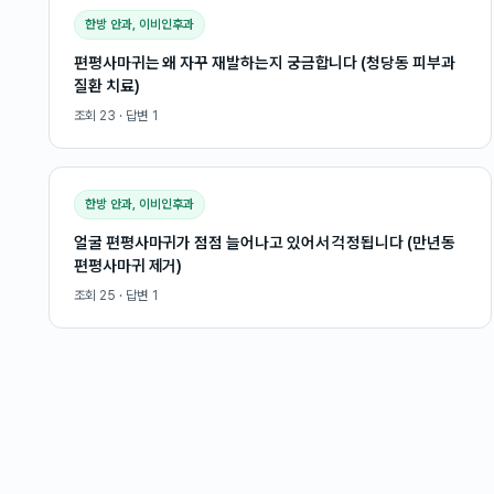
한방 안과, 이비인후과
편평사마귀는 왜 자꾸 재발하는지 궁금합니다 (청당동 피부과
질환 치료)
조회
23
· 답변
1
한방 안과, 이비인후과
얼굴 편평사마귀가 점점 늘어나고 있어서 걱정됩니다 (만년동
편평사마귀 제거)
조회
25
· 답변
1