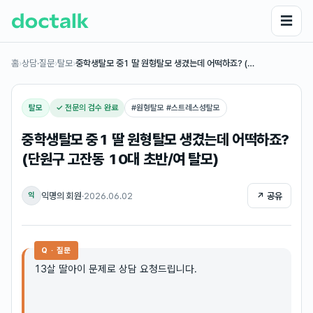
☰
홈
›
상담·질문
›
탈모
›
중학생탈모 중1 딸 원형탈모 생겼는데 어떡하죠? (…
탈모
✓ 전문의 검수 완료
#
원형탈모 #스트레스성탈모
중학생탈모 중1 딸 원형탈모 생겼는데 어떡하죠?
(단원구 고잔동 10대 초반/여 탈모)
익명의 회원
·
2026.06.02
↗ 공유
익
Q · 질문
13살 딸아이 문제로 상담 요청드립니다.