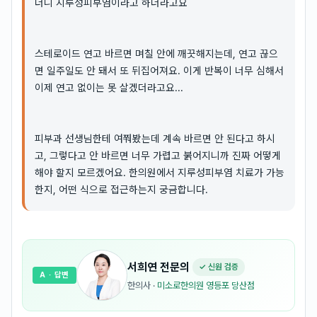
더니 지루성피부염이라고 하더라고요
스테로이드 연고 바르면 며칠 안에 깨끗해지는데, 연고 끊으
면 일주일도 안 돼서 또 뒤집어져요. 이게 반복이 너무 심해서
이제 연고 없이는 못 살겠더라고요...
피부과 선생님한테 여쭤봤는데 계속 바르면 안 된다고 하시
고, 그렇다고 안 바르면 너무 가렵고 붉어지니까 진짜 어떻게
해야 할지 모르겠어요. 한의원에서 지루성피부염 치료가 가능
한지, 어떤 식으로 접근하는지 궁금합니다.
서희연
전문의
✓ 신원 검증
A
· 답변
한의사
·
미소로한의원 영등포 당산점