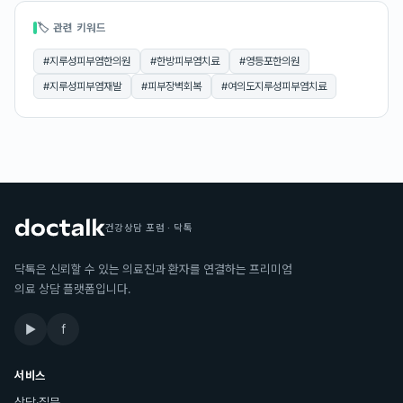
🏷 관련 키워드
#
지루성피부염한의원
#
한방피부염치료
#
영등포한의원
#
지루성피부염재발
#
피부장벽회복
#
여의도지루성피부염치료
건강상담 포럼 · 닥톡
닥톡은 신뢰할 수 있는 의료진과 환자를 연결하는 프리미엄
의료 상담 플랫폼입니다.
▶
f
서비스
상담·질문