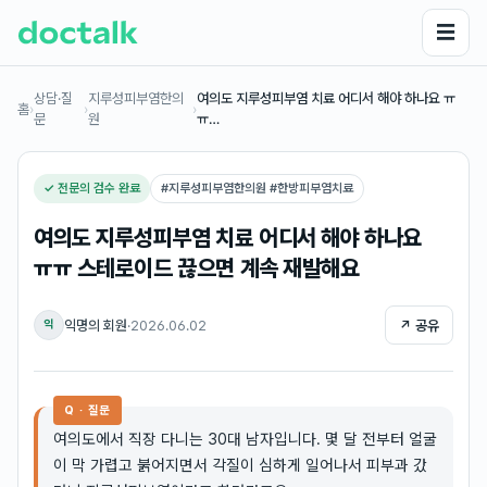
☰
상담·질
지루성피부염한의
여의도 지루성피부염 치료 어디서 해야 하나요 ㅠ
홈
›
›
›
문
원
ㅠ…
✓ 전문의 검수 완료
#
지루성피부염한의원 #한방피부염치료
여의도 지루성피부염 치료 어디서 해야 하나요
ㅠㅠ 스테로이드 끊으면 계속 재발해요
익명의 회원
·
2026.06.02
↗ 공유
익
Q · 질문
여의도에서 직장 다니는 30대 남자입니다. 몇 달 전부터 얼굴
이 막 가렵고 붉어지면서 각질이 심하게 일어나서 피부과 갔