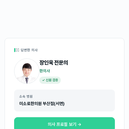
👩‍⚕️ 답변한 의사
장인욱
전문의
한의사
✓ 신원 검증
소속 병원
미소로한의원 부산점(서면)
의사 프로필 보기 →