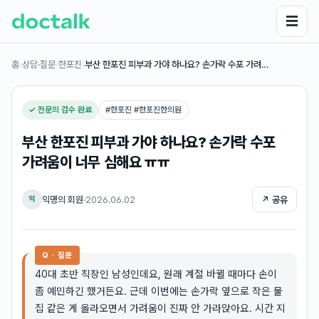
☰
홈
›
상담·질문
›
한포진
›
부산 한포진 피부과 가야 하나요? 손가락 수포 가려…
✓ 전문의 검수 완료
#
한포진 #한포진한의원
부산 한포진 피부과 가야 하나요? 손가락 수포
가려움이 너무 심해요 ㅠㅠ
익명의 회원
·
2026.06.02
↗ 공유
익
Q · 질문
40대 초반 직장인 남성인데요, 원래 계절 바뀔 때마다 손이
좀 예민하긴 했거든요. 근데 이번에는 손가락 옆으로 작은 물
집 같은 게 올라오면서 가려움이 진짜 안 가라앉아요. 시간 지