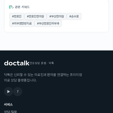
🏷 관련 키워드
#
한포진
#
한포진한의원
#
부산한의원
#
손수포
#
피부염한방치료
#
부산한포진피부과
건강상담 포럼 · 닥톡
닥톡은 신뢰할 수 있는 의료진과 환자를 연결하는 프리미엄
의료 상담 플랫폼입니다.
▶
f
서비스
상담·질문