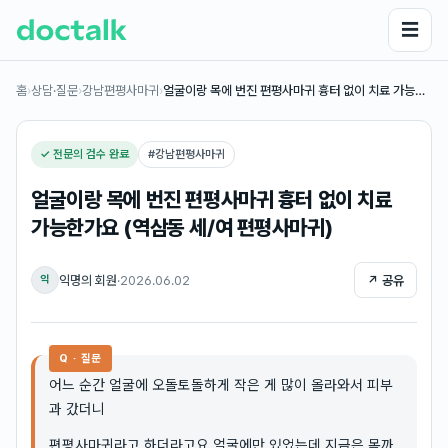
☰
홈
›
상담·질문
›
강남편평사마귀
›
얼굴이랑 목에 번진 편평사마귀 흉터 없이 치료 가능…
✓ 전문의 검수 완료
#
강남편평사마귀
얼굴이랑 목에 번진 편평사마귀 흉터 없이 치료
가능한가요 (역삼동 세/여 편평사마귀)
익명의 회원
·
2026.06.02
↗ 공유
익
Q · 질문
어느 순간 얼굴에 오돌토돌하게 작은 게 많이 올라와서 피부
과 갔더니
편평사마귀라고 하더라고요 얼굴에만 있었는데 지금은 목까