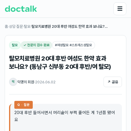
☰
홈
›
상담·질문
›
탈모
›
탈모치료병원 20대 후반 여성도 한약 효과 보나요?…
탈모
✓ 전문의 검수 완료
#
여성탈모 #스트레스성탈모
탈모치료병원 20대 후반 여성도 한약 효과
보나요? (동남구 신부동 20대 후반/여 탈모)
익명의 회원
·
2026.06.02
↗ 공유
익
Q · 질문
20대 후반 들어서면서 머리숱이 부쩍 줄어든 게 1년쯤 됐어
요