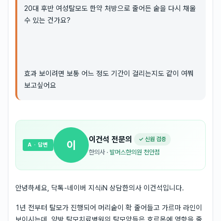
20대 후반 여성탈모도 한약 처방으로 줄어든 숱을 다시 채울
수 있는 건가요?
효과 보이려면 보통 어느 정도 기간이 걸리는지도 같이 여쭤
보고싶어요
이건석
전문의
✓ 신원 검증
이
A
· 답변
한의사
·
발머스한의원 천안점
안녕하세요, 닥톡-네이버 지식iN 상담한의사 이건석입니다.
1년 전부터 탈모가 진행되어 머리숱이 확 줄어들고 가르마 라인이
보이시는데, 양방 탈모치료병원의 탈모약들은 호르몬에 영향을 줄