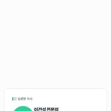
👩‍⚕️ 답변한 의사
이건석
전문의