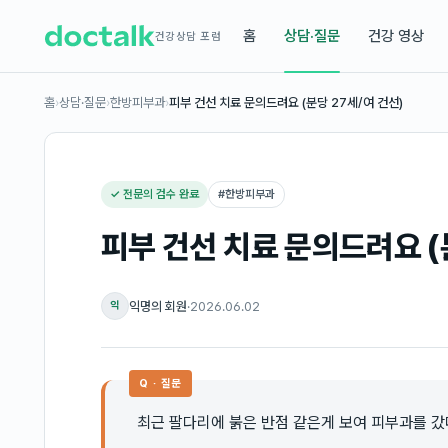
홈
상담·질문
건강 영상
건강상담 포럼
홈
›
상담·질문
›
한방피부과
›
피부 건선 치료 문의드려요 (분당 27세/여 건선)
✓ 전문의 검수 완료
#
한방피부과
피부 건선 치료 문의드려요 (
익명의 회원
·
2026.06.02
익
Q · 질문
최근 팔다리에 붉은 반점 같은게 보여 피부과를 