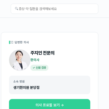
🔍
👩‍⚕️ 답변한 의사
주지언
전문의
한의사
✓ 신원 검증
소속 병원
생기한의원 분당점
의사 프로필 보기 →