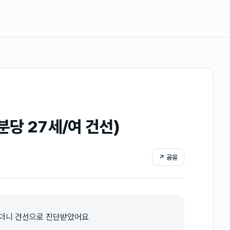
분당 27세/여 건선)
↗ 공유
갔더니 건선으로 진단받았어요