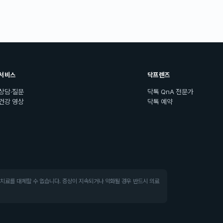
서비스
닥프렌즈
상담·질문
닥톡 QnA 전문가
건강 영상
닥톡 예약
·치료를 대체할 수 없습니다. 증상이 지속되거나 악화될 경우 반드시 의료