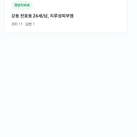
한방피부과
강동 천호동 26세/남, 지루성피부염
조회
11
· 답변
1