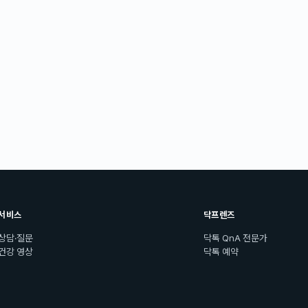
서비스
닥프렌즈
상담·질문
닥톡 QnA 전문가
건강 영상
닥톡 예약