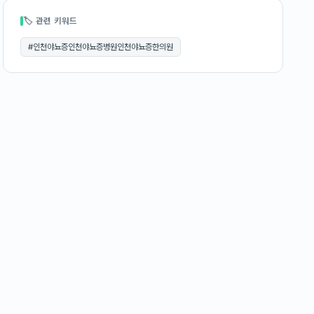
🏷 관련 키워드
#
인천야뇨증인천야뇨증병원인천야뇨증한의원