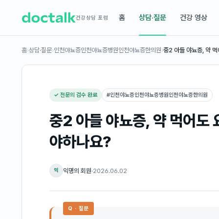
홈
상담·질문
건강 영상
건강상담 포럼
홈
›
상담·질문
›
인천야뇨증인천야뇨증병원인천야뇨증한의원
›
중2 아들 야뇨증, 약 
✓ 전문의 검수 완료
#
인천야뇨증인천야뇨증병원인천야뇨증한의원
중2 아들 야뇨증, 약 먹어도
야하나요?
익명의 회원
·
2026.06.02
익
Q · 질문