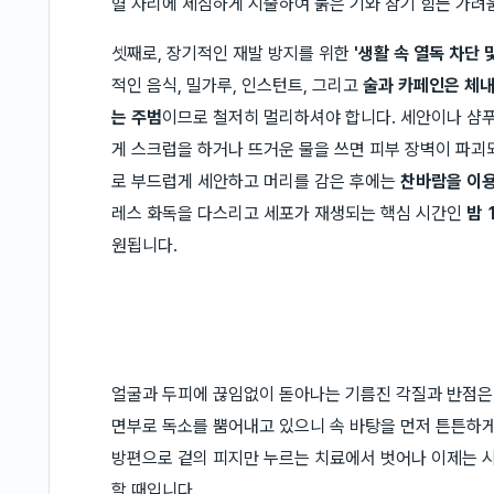
혈 자리에 세심하게 시술하여 붉은 기와 참기 힘든 가
셋째로, 장기적인 재발 방지를 위한
'생활 속 열독 차단 
적인 음식, 밀가루, 인스턴트, 그리고
술과 카페인은 체
는 주범
이므로 철저히 멀리하셔야 합니다. 세안이나 샴
게 스크럽을 하거나 뜨거운 물을 쓰면 피부 장벽이 파괴
로 부드럽게 세안하고 머리를 감은 후에는
찬바람을 이용
레스 화독을 다스리고 세포가 재생되는 핵심 시간인
밤 
원됩니다.
얼굴과 두피에 끊임없이 돋아나는 기름진 각질과 반점은 "
면부로 독소를 뿜어내고 있으니 속 바탕을 먼저 튼튼하
방편으로 겉의 피지만 누르는 치료에서 벗어나 이제는 
할 때입니다.