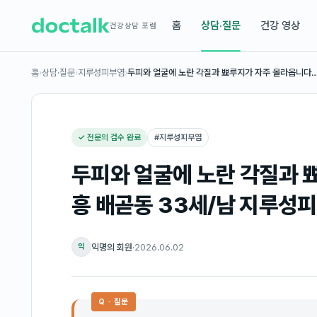
홈
상담·질문
건강 영상
건강상담 포럼
홈
›
상담·질문
›
지루성피부염
›
두피와 얼굴에 노란 각질과 뾰루지가 자주 올라옵니다
✓ 전문의 검수 완료
#
지루성피부염
두피와 얼굴에 노란 각질과 
흥 배곧동 33세/남 지루성
익명의 회원
·
2026.06.02
익
Q · 질문