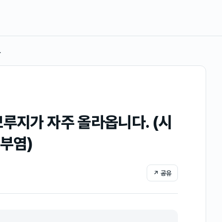
…
뾰루지가 자주 올라옵니다. (시
피부염)
↗ 공유