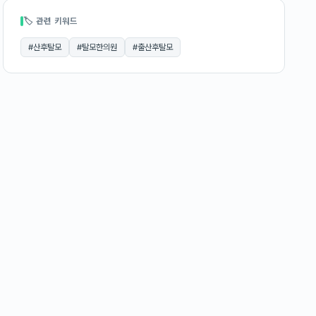
🏷 관련 키워드
#
산후탈모
#
탈모한의원
#
출산후탈모