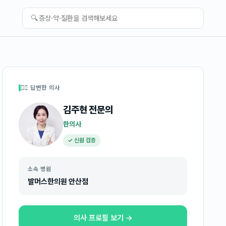
🔍
👩‍⚕️ 답변한 의사
김주현
전문의
한의사
✓ 신원 검증
소속 병원
발머스한의원 안산점
의사 프로필 보기 →