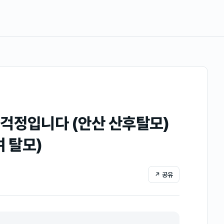
걱정입니다 (안산 산후탈모)
여 탈모)
↗ 공유