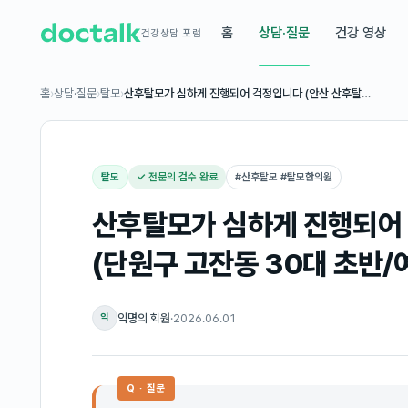
홈
상담·질문
건강 영상
건강상담 포럼
홈
›
상담·질문
›
탈모
›
산후탈모가 심하게 진행되어 걱정입니다 (안산 산후탈…
탈모
✓ 전문의 검수 완료
#
산후탈모 #탈모한의원
산후탈모가 심하게 진행되어 
(단원구 고잔동 30대 초반/
익명의 회원
·
2026.06.01
익
Q · 질문