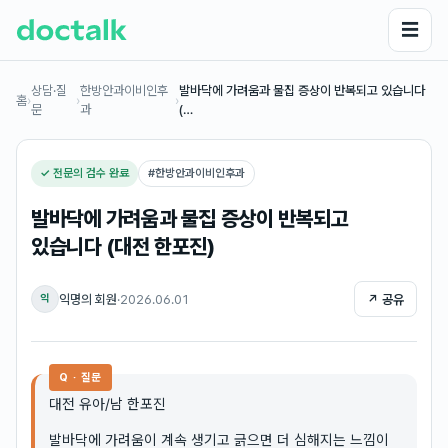
☰
상담·질
한방안과이비인후
발바닥에 가려움과 물집 증상이 반복되고 있습니다
홈
›
›
›
문
과
(…
✓ 전문의 검수 완료
#
한방안과이비인후과
발바닥에 가려움과 물집 증상이 반복되고
있습니다 (대전 한포진)
익명의 회원
·
2026.06.01
↗ 공유
익
Q · 질문
대전 유아/남 한포진
발바닥에 가려움이 계속 생기고 긁으면 더 심해지는 느낌이