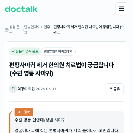
☰
상담·질
한방안과이비인후
편평사마귀 제거 한의원 치료법이 궁금합니다 (수
홈
›
›
›
문
과
원…
✓ 전문의 검수 완료
#
한방안과이비인후과
편평사마귀 제거 한의원 치료법이 궁금합니다
(수원 영통 사마귀)
익명의 회원
·
2026.06.01
↗ 공유
익
Q · 질문
수원 영통 연령대/성별 사마귀
얼굴이나 목에 작은 편평사마귀가 계속 늘어나서 고민입니다.