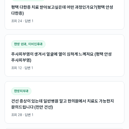
평택 다한증 치료 받아보고싶은데 어떤 과정인가요?(평택 안성
다한증)
조회
24
· 답변
1
한방 안과, 이비인후과
주사피부염이 생겨서 얼굴에 열이 심하게 느껴져요 (평택 안성
주사피부염)
조회
12
· 답변
1
한방피부과
건선 증상이 있는데 일반병원 말고 한의원에서 치료도 가능한지
문의드립니다 (천안 건선)
조회
28
· 답변
1