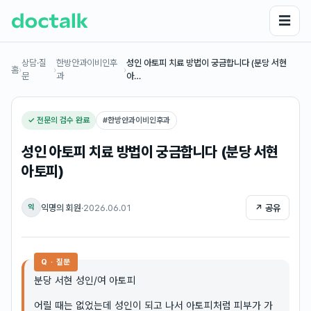
☰
상담·질
한방안과이비인후
성인 아토피 치료 방법이 궁금합니다 (분당 서현
홈
›
›
›
문
과
아…
✓ 전문의 검수 완료
#
한방안과이비인후과
성인 아토피 치료 방법이 궁금합니다 (분당 서현
아토피)
익명의 회원
·
2026.06.01
↗ 공유
익
Q · 질문
분당 서현 성인/여 아토피
어릴 때는 없었는데 성인이 되고 나서 아토피처럼 피부가 가