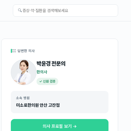
🔍
👩‍⚕️ 답변한 의사
박윤경
전문의
한의사
✓ 신원 검증
소속 병원
미소로한의원 안산 고잔점
의사 프로필 보기 →