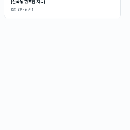
(산곡동 한포진 치료)
조회
39
· 답변
1