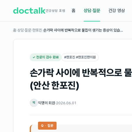
홈
상담·질문
건강 영상
건강상담 포럼
홈
›
상담·질문
›
한포진
›
손가락 사이에 반복적으로 물집이 생기는 증상이 있습…
✓ 전문의 검수 완료
#
한포진 #한포진한의원
손가락 사이에 반복적으로 
(안산 한포진)
익명의 회원
·
2026.06.01
익
Q · 질문