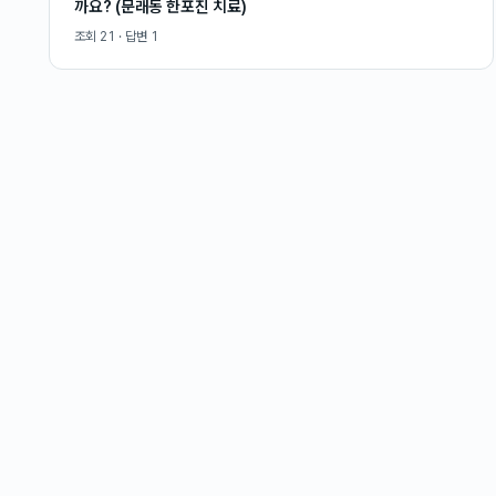
까요? (문래동 한포진 치료)
조회
21
· 답변
1