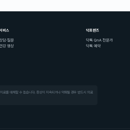
서비스
닥프렌즈
상담·질문
닥톡 QnA 전문가
건강 영상
닥톡 예약
·치료를 대체할 수 없습니다. 증상이 지속되거나 악화될 경우 반드시 의료