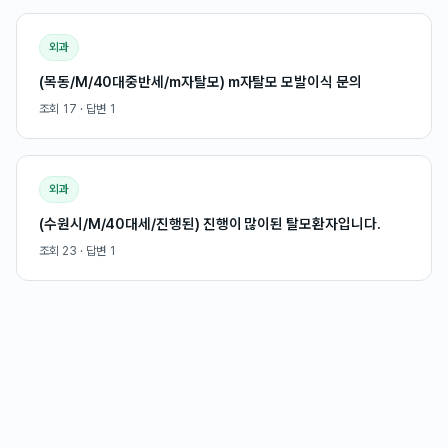
외과
(목동/M/40대중반세/m자탈모) m자탈모 모발이식 문의
조회
17
· 답변
1
외과
(수원시/M/40대세/진행된) 진행이 많이된 탈모환자입니다.
조회
23
· 답변
1