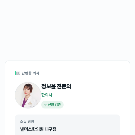
👩‍⚕️ 답변한 의사
정보윤
전문의
한의사
✓ 신원 검증
소속 병원
발머스한의원 대구점