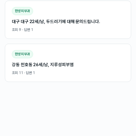
한방피부과
대구 대구 22세/남, 두드러기에 대해 문의드립니다.
조회
9
· 답변
1
한방피부과
강동 천호동 26세/남, 지루성피부염
조회
11
· 답변
1