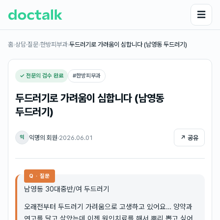
☰
홈
›
상담·질문
›
한방피부과
›
두드러기로 가려움이 심합니다 (남영동 두드러기)
✓ 전문의 검수 완료
#
한방피부과
두드러기로 가려움이 심합니다 (남영동
두드러기)
익명의 회원
·
2026.06.01
↗ 공유
익
Q · 질문
남영동 30대중반/여 두드러기
오래전부터 두드러기 가려움으로 고생하고 있어요… 양약과
연고를 달고 살았는데 이젠 원인치료를 해서 뿌리 뽑고 싶어