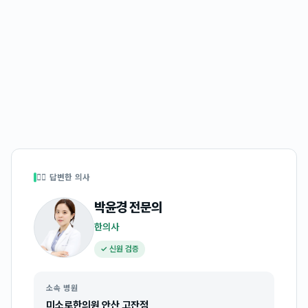
👩‍⚕️ 답변한 의사
박윤경
전문의
한의사
✓ 신원 검증
소속 병원
미소로한의원 안산 고잔점