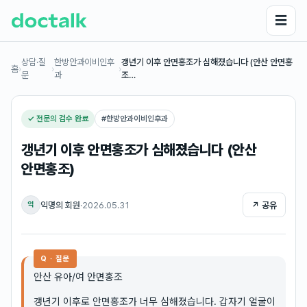
☰
상담·질
한방안과이비인후
갱년기 이후 안면홍조가 심해졌습니다 (안산 안면홍
홈
›
›
›
문
과
조…
✓ 전문의 검수 완료
#
한방안과이비인후과
갱년기 이후 안면홍조가 심해졌습니다 (안산
안면홍조)
익명의 회원
·
2026.05.31
↗ 공유
익
Q · 질문
안산 유아/여 안면홍조
갱년기 이후로 안면홍조가 너무 심해졌습니다. 갑자기 얼굴이