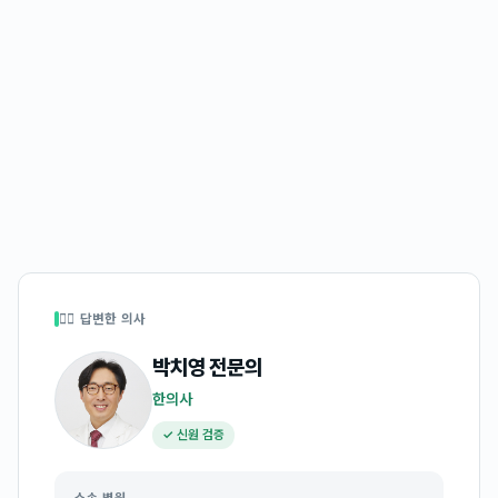
👩‍⚕️ 답변한 의사
박치영
전문의
한의사
✓ 신원 검증